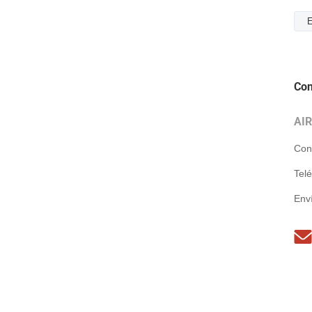
E
Con
AI
Con
Tel
Enví