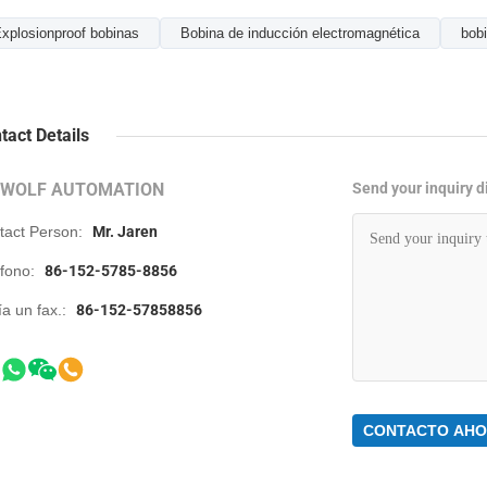
xplosionproof bobinas
Bobina de inducción electromagnética
bob
tact Details
RWOLF AUTOMATION
Send your inquiry di
tact Person:
Mr. Jaren
éfono:
86-152-5785-8856
a un fax.:
86-152-57858856
CONTACTO AH