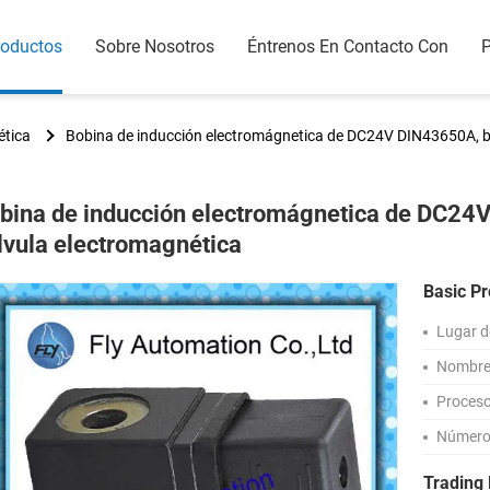
roductos
Sobre Nosotros
Éntrenos En Contacto Con
P
ética
Bobina de inducción electromágnetica de DC24V DIN43650A, bo
bina de inducción electromágnetica de DC24
lvula electromagnética
Basic Pr
Lugar d
Nombre 
Proceso 
Número
Trading 