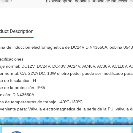
esaltar
Explosionproof bobinas
,
Bobina de inducción e
duct Description
ina de inducción electromágnetica de DC24V DIN43650A, bobina 0543 d
ecificaciones
taje normal: DC12V, DC24V, DC48V, AC24V, AC48V, AC36V, AC110V, 
er normal: CA: 22VA DC: 13W el otro poder puede ser modificado para r
e de Insulantion: H
e de la protección: IP65
exión: DIN43650A
a de temperaturas de trabajo: -40ºC-180ºC
eniente para: Válvula electromagnética de la serie de la PU, válvula