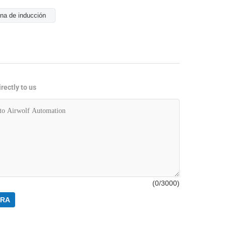
ina de inducción
rectly to us
(
0
/3000)
ORA