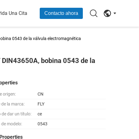
ida Una Cita
Contacto ahora
bina 0543 de la válvula electromagnética
V DIN43650A, bobina 0543 de la
operties
e origen:
CN
de la marca:
FLY
de dar un título:
ce
 de modelo:
0543
Properties