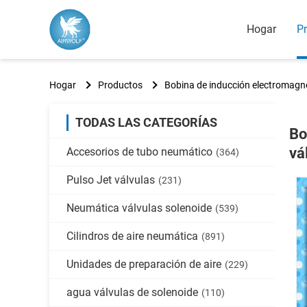
Hogar
P
Hogar
Productos
Bobina de inducción electromagn
TODAS LAS CATEGORÍAS
Bo
vá
Accesorios de tubo neumático
(364)
Pulso Jet válvulas
(231)
Neumática válvulas solenoide
(539)
Cilindros de aire neumática
(891)
Unidades de preparación de aire
(229)
agua válvulas de solenoide
(110)