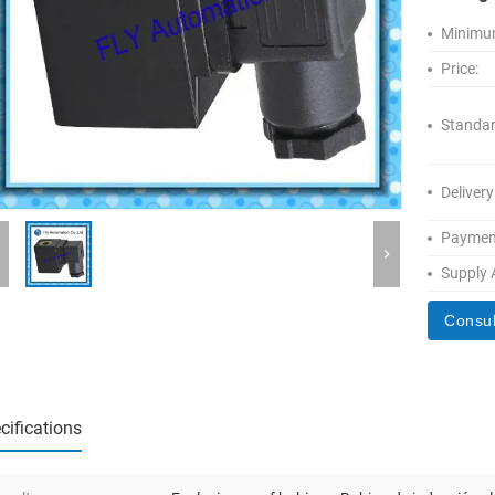
Minimum
Price:
Standar
Delivery
Paymen
Supply A
Consul
cifications