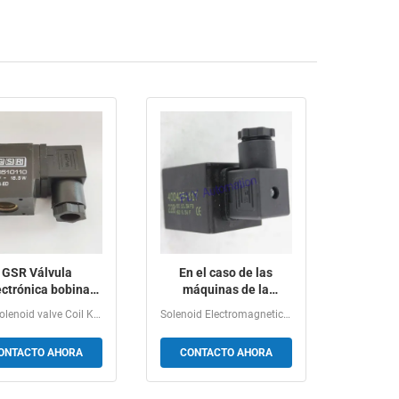
GSR Válvula
En el caso de las
ectrónica bobina
máquinas de la
50310 DC24V 11W
categoría 8541, el
GSR Solenoid valve Coil K0150310 DC24V 11W Ordering...
Solenoid Electromagnetic Induction Coil 400425205,...
valor de las máquinas
de la categoría 8542,
ONTACTO AHORA
CONTACTO AHORA
incluidas las máquinas
de las categorías 8541,
8542, 8543, 8546,