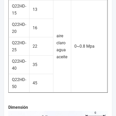
Q22HD-
13
15
Q22HD-
16
20
aire
Q22HD-
claro
0.4
22
0~0.8 Mpa
25
agua
Mp
aceite
Q22HD-
35
40
Q22HD-
45
50
Dimensión