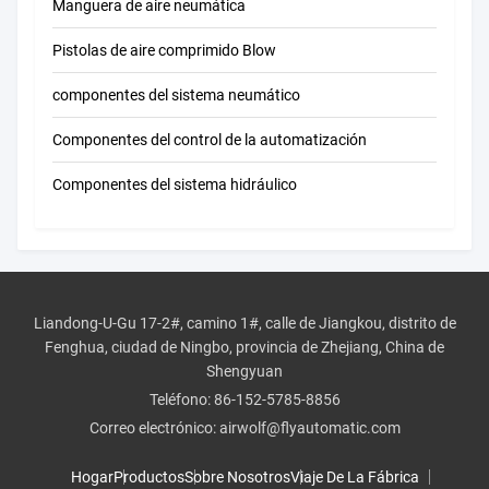
Manguera de aire neumática
Pistolas de aire comprimido Blow
componentes del sistema neumático
Componentes del control de la automatización
Componentes del sistema hidráulico
Liandong-U-Gu 17-2#, camino 1#, calle de Jiangkou, distrito de
Fenghua, ciudad de Ningbo, provincia de Zhejiang, China de
Shengyuan
Teléfono:
86-152-5785-8856
Correo electrónico:
airwolf@flyautomatic.com
Hogar
Productos
Sobre Nosotros
Viaje De La Fábrica