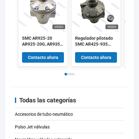
VIDEO
VIDEO
SMC AR925-20
Regulador pilotado
Regu
AR925-20G, AR935-
SMC AR425-935
por p
20 AR935-20G Serie
Series AR825-12G
AR42
AR425-935
AR825-14G AR835-
AR43
Contacto ahora
Contacto ahora
Co
Regulador pilotado
12G AR835-14G
03G,
de 2"
1"1/4 1"1/2
3/8" 
Todas las categorías
Accesorios de tubo neumático
Pulso Jet válvulas