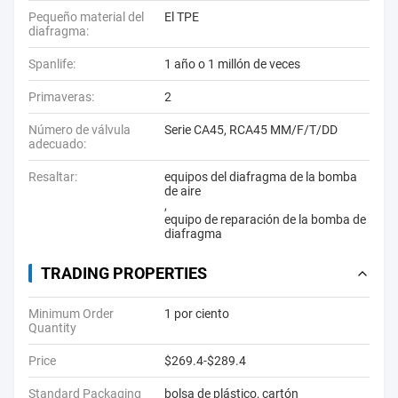
Pequeño material del
El TPE
diafragma:
Spanlife:
1 año o 1 millón de veces
Primaveras:
2
Número de válvula
Serie CA45, RCA45 MM/F/T/DD
adecuado:
Resaltar:
equipos del diafragma de la bomba
de aire
,
equipo de reparación de la bomba de
diafragma
TRADING PROPERTIES
Minimum Order
1 por ciento
Quantity
Price
$269.4-$289.4
Standard Packaging
bolsa de plástico, cartón