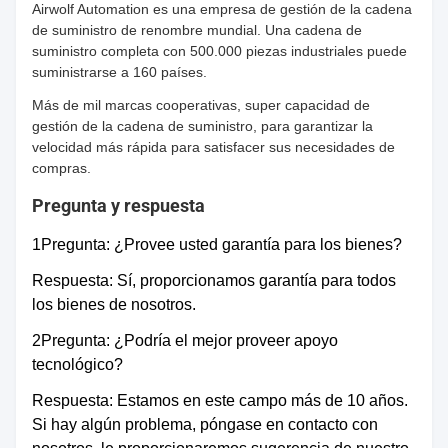
Se
Airwolf Automation es una empresa de gestión de la cadena
Se aplicará
de suministro de renombre mundial. Una cadena de
aplicará a
Se aplicará a
a los
suministro completa con 500.000 piezas industriales puede
los
los vehículos
vehículos
suministrarse a 160 países.
vehículos
de las
de las
Más de mil marcas cooperativas, super capacidad de
de las
categorías
categorías
gestión de la cadena de suministro, para garantizar la
categorías
M1 y M2.
velocidad más rápida para satisfacer sus necesidades de
M1 y M2.
M1 y M2.
compras.
Pregunta y respuesta
Los
requisitos
1Pregunta: ¿Provee usted garantía para los bienes?
de
Respuesta: Sí, proporcionamos garantía para todos
seguridad
los bienes de nosotros.
de los
2Pregunta: ¿Podría el mejor proveer apoyo
sistemas
tecnológico?
de
seguridad
Respuesta: Estamos en este campo más de 10 años.
Si hay algún problema, póngase en contacto con
de