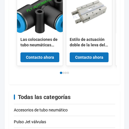
seguridad
de los
sistemas
de
seguridad
Las colocaciones de
Estilo de actuación
FEST
de los
tubo neumáticas
doble de la leva del
10X1
sistemas
QST-8-6 empujan en
agarrador del
cilin
el conector 153135
cilindro neumático
de ai
Contacto ahora
Contacto ahora
Co
de
4052568032272 de T
del pistón del finger
limp
seguridad
del aire de MHY2-
16D SMC
de los
sistemas
de
Todas las categorías
seguridad
de los
Accesorios de tubo neumático
sistemas
de
Pulso Jet válvulas
seguridad