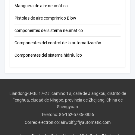
de los
Manguera de aire neumática
sistemas
de
Pistolas de aire comprimido Blow
seguridad
componentes del sistema neumático
de los
sistemas
Componentes del control de la automatización
de
Componentes del sistema hidráulico
seguridad
Se aplicará
de los
a los
sistemas
vehículos
de
de las
seguridad
Liandong-U-Gu 17-2#, camino 1#, calle de Jiangkou, distrito de
categorías
de los
Fenghua, ciudad de Ningbo, provincia de Zhejiang, China de
M1 y M2.
Shengyuan
sistemas
Teléfono:
86-152-5785-8856
de
Correo electrónico:
airwolf@flyautomatic.com
seguridad
de los