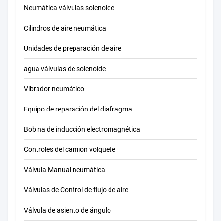
Neumática válvulas solenoide
de los
sistemas
Cilindros de aire neumática
de
Unidades de preparación de aire
seguridad
de los
agua válvulas de solenoide
sistemas
Vibrador neumático
de
seguridad
Equipo de reparación del diafragma
de los
Bobina de inducción electromagnética
sistemas
de
Controles del camión volquete
seguridad
Válvula Manual neumática
de los
sistemas
Válvulas de Control de flujo de aire
de
Válvula de asiento de ángulo
seguridad