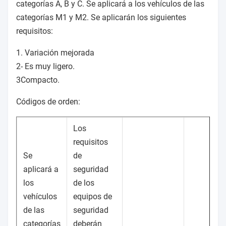
categorías A, B y C.
Se aplicará a los vehículos de las
categorías M1 y M2.
Se aplicarán los siguientes
requisitos:
1. Variación mejorada
2- Es muy ligero.
3Compacto.
Códigos de orden:
Los
requisitos
Se
de
aplicará a
seguridad
los
de los
vehículos
equipos de
de las
seguridad
categorías
deberán