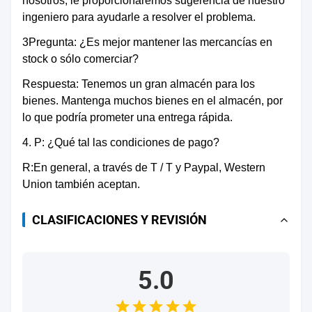
nosotros, le proporcionaremos sugerencia de nuestro
seguridad
ingeniero para ayudarle a resolver el problema.
de los
sistemas
3Pregunta: ¿Es mejor mantener las mercancías en
stock o sólo comerciar?
de
seguridad
Respuesta: Tenemos un gran almacén para los
de
bienes. Mantenga muchos bienes en el almacén, por
seguridad
lo que podría prometer una entrega rápida.
de los
4. P: ¿Qué tal las condiciones de pago?
sistemas
R:En general, a través de T / T y Paypal, Western
de
Union también aceptan.
seguridad
de los
CLASIFICACIONES Y REVISIÓN
sistemas
de
seguridad
5.0
de los
sistemas