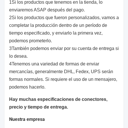
de las
1Si los productos que tenemos en la tienda, lo
de las
requisitos:
categorías
enviaremos ASAP después del pago.
categorías
M1 y M2.
2Si los productos que fueron personalizados, vamos a
M1 y M2.
completar la producción dentro de un período de
Los
tiempo especificado, y enviarlo la primera vez,
Los
Los
requisitos
podemos prometerlo.
requisitos
requisitos de
de
3También podemos enviar por su cuenta de entrega si
de
Se aplicará
seguridad de
seguridad
lo desea.
seguridad
a los
los equipos
de los
4Tenemos una variedad de formas de enviar
de los
vehículos
de ensayo se
equipos
mercancías, generalmente DHL, Fedex, UPS serán
equipos
de las
aplicarán a
de
formas normales. Si requiere el uso de un mensajero,
de ensayo
categorías
los equipos
seguridad
podemos hacerlo.
deberán
M1 y M2.
de ensayo de
deberán
cumplirse
Hay muchas especificaciones de conectores,
los equipos
cumplirse
en todos
precio y tiempo de entrega.
de ensayo.
en todos
los casos.
los casos.
Nuestra empresa