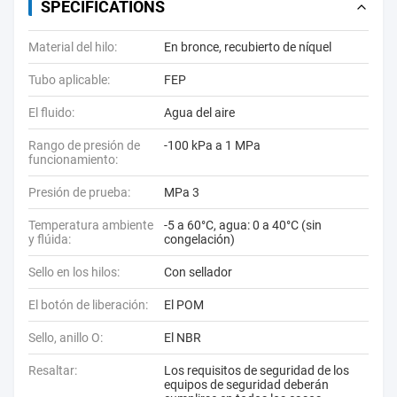
SPECIFICATIONS
Material del hilo:
En bronce, recubierto de níquel
Tubo aplicable:
FEP
El fluido:
Agua del aire
Rango de presión de
-100 kPa a 1 MPa
funcionamiento:
Presión de prueba:
MPa 3
Temperatura ambiente
-5 a 60°C, agua: 0 a 40°C (sin
y flúida:
congelación)
Sello en los hilos:
Con sellador
El botón de liberación:
El POM
Sello, anillo O:
El NBR
Resaltar:
Los requisitos de seguridad de los
equipos de seguridad deberán