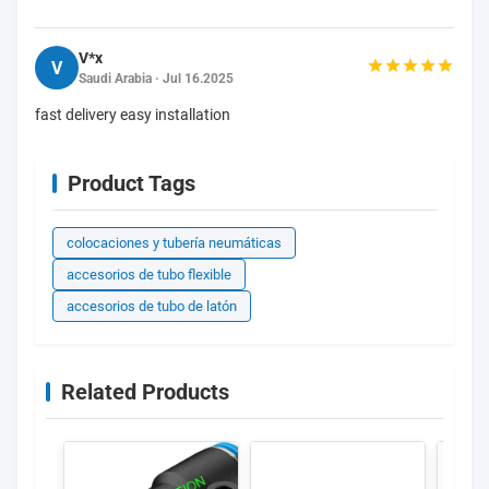
de
seguridad
V*x
de los
V
Saudi Arabia · Jul 16.2025
sistemas
fast delivery easy installation
de
seguridad
de los
Product Tags
sistemas
de
colocaciones y tubería neumáticas
seguridad
accesorios de tubo flexible
de los
accesorios de tubo de latón
sistemas
de
seguridad
Related Products
de los
sistemas
de