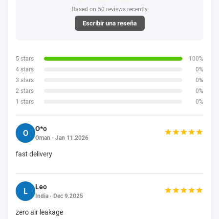
de
Based on 50 reviews recently
seguridad
Escribir una reseña
de los
sistemas
5 stars
100%
de
4 stars
0%
seguridad
3 stars
0%
de los
2 stars
0%
sistemas
1 stars
0%
de
seguridad
O*o
O
Oman · Jan 11.2026
de los
sistemas
fast delivery
de
seguridad
Leo
L
de los
India · Dec 9.2025
sistemas
zero air leakage