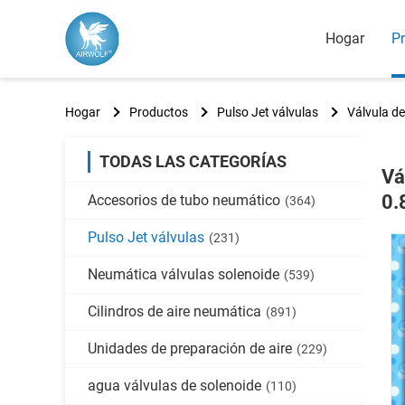
Hogar
P
Hogar
Productos
Pulso Jet válvulas
Válvula de
TODAS LAS CATEGORÍAS
Vá
0.
Accesorios de tubo neumático
(364)
Pulso Jet válvulas
(231)
Neumática válvulas solenoide
(539)
Cilindros de aire neumática
(891)
Unidades de preparación de aire
(229)
agua válvulas de solenoide
(110)