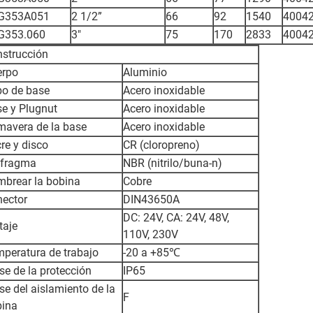
G353A051
2 1/2”
66
92
1540
4004
G353.060
3"
75
170
2833
4004
strucción
erpo
Aluminio
o de base
Acero inoxidable
e y Plugnut
Acero inoxidable
mavera de la base
Acero inoxidable
re y disco
CR (cloropreno)
afragma
NBR (nitrilo/buna-n)
brear la bobina
Cobre
ector
DIN43650A
DC: 24V, CA: 24V, 48V,
taje
110V, 230V
peratura de trabajo
-20 a +85℃
se de la protección
IP65
se del aislamiento de la
F
bina