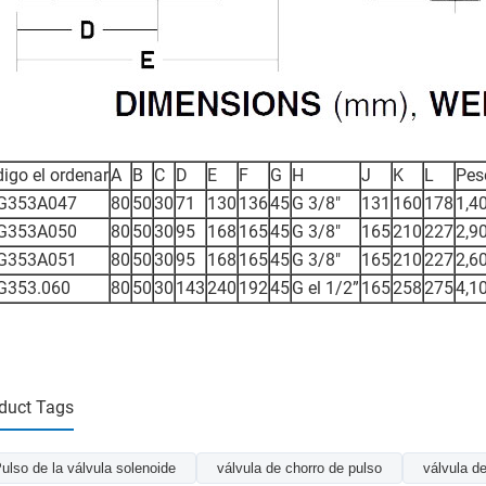
igo el ordenar
A
B
C
D
E
F
G
H
J
K
L
Pes
G353A047
80
50
30
71
130
136
45
G 3/8"
131
160
178
1,4
G353A050
80
50
30
95
168
165
45
G 3/8"
165
210
227
2,9
G353A051
80
50
30
95
168
165
45
G 3/8"
165
210
227
2,6
G353.060
80
50
30
143
240
192
45
G el 1/2”
165
258
275
4,1
duct Tags
ulso de la válvula solenoide
válvula de chorro de pulso
válvula de