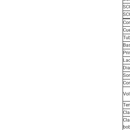
SC
SC
Con
Cu
Tub
Bas
Pri
Lac
Di
Som
Con
Vol
Tem
Cla
Cla
bo