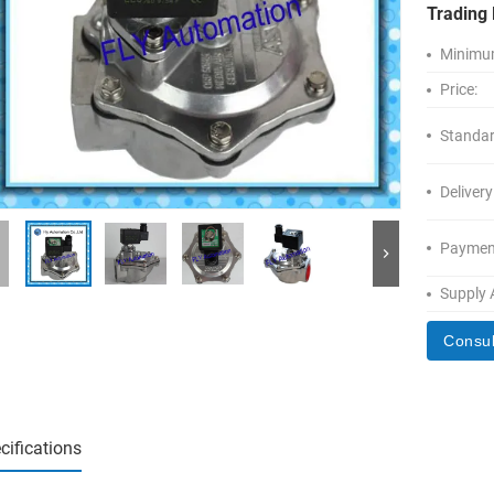
Trading 
Minimum
Price:
Standar
Delivery
Paymen
Supply A
Consul
cifications