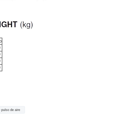
o
0
0
0
0
 pulso de aire