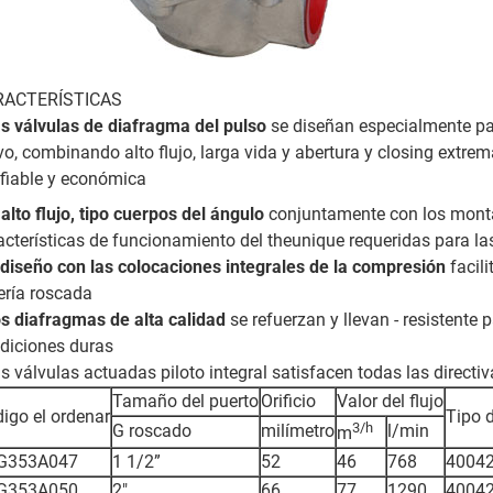
RACTERÍSTICAS
s válvulas de diafragma del pulso
se diseñan especialmente par
vo, combinando alto flujo, larga vida y abertura y closing extr
fiable y económica
l alto flujo, tipo cuerpos del ángulo
conjuntamente con los montaj
acterísticas de funcionamiento del theunique requeridas para las
 diseño con las colocaciones integrales de la compresión
facili
ería roscada
s diafragmas de alta calidad
se refuerzan y llevan - resistente p
diciones duras
as válvulas actuadas piloto integral satisfacen todas las directiv
Tamaño del puerto
Orificio
Valor del flujo
igo el ordenar
Tipo 
3/h
G roscado
milímetro
l/min
m
G353A047
1 1/2”
52
46
768
4004
G353A050
2"
66
77
1290
4004