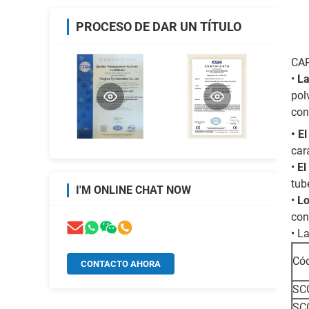
PROCESO DE DAR UN TÍTULO
CA
•
La
pol
con
• E
car
•
El
tub
I'M ONLINE CHAT NOW
•
Lo
con
• L
Cód
CONTACTO AHORA
SC
SC