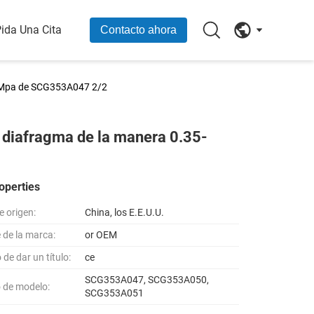
ida Una Cita
Contacto ahora
0.85Mpa de SCG353A047 2/2
el diafragma de la manera 0.35-
operties
e origen:
China, los E.E.U.U.
de la marca:
or OEM
de dar un título:
ce
SCG353A047, SCG353A050,
 de modelo:
SCG353A051