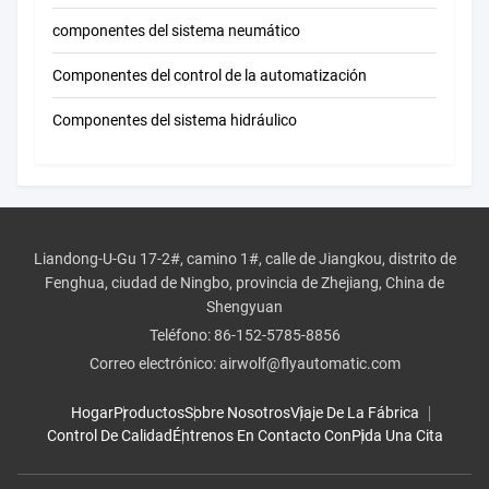
componentes del sistema neumático
Componentes del control de la automatización
Componentes del sistema hidráulico
Liandong-U-Gu 17-2#, camino 1#, calle de Jiangkou, distrito de
Fenghua, ciudad de Ningbo, provincia de Zhejiang, China de
Shengyuan
Teléfono:
86-152-5785-8856
Correo electrónico:
airwolf@flyautomatic.com
Hogar
Productos
Sobre Nosotros
Viaje De La Fábrica
Control De Calidad
Éntrenos En Contacto Con
Pida Una Cita