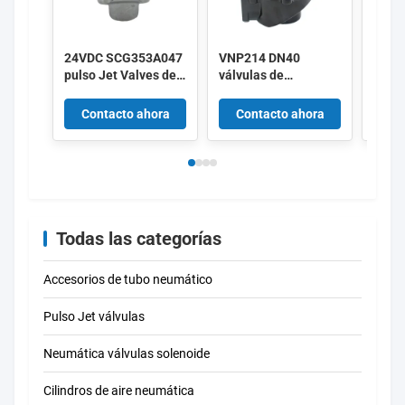
24VDC SCG353A047
VNP214 DN40
Alst
pulso Jet Valves de
válvulas de
tipo 
1,5 pulgadas
diafragma de 1,5
V161
pulgadas 220/50
V1585
Contacto ahora
Contacto ahora
Co
pulso de aluminio
de 3 
pulso
Todas las categorías
Accesorios de tubo neumático
Pulso Jet válvulas
Neumática válvulas solenoide
Cilindros de aire neumática