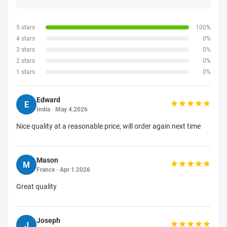
5 stars
100%
4 stars
0%
3 stars
0%
2 stars
0%
1 stars
0%
Edward
E
India · May 4.2026
Nice quality at a reasonable price, will order again next time
Mason
M
France · Apr 1.2026
Great quality
Joseph
J