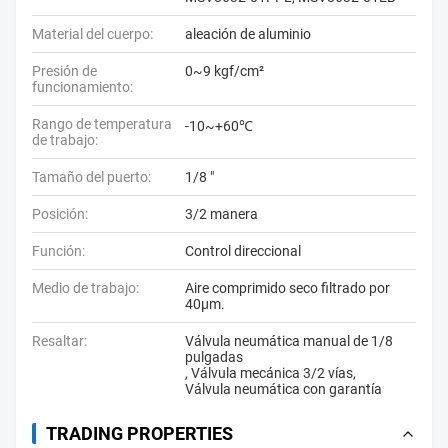
Material del cuerpo:
aleación de aluminio
Presión de
0~9 kgf/cm²
funcionamiento:
Rango de temperatura
-10~+60℃
de trabajo:
Tamaño del puerto:
1/8 "
Posición:
3/2 manera
Función:
Control direccional
Medio de trabajo:
Aire comprimido seco filtrado por
40μm.
Resaltar:
Válvula neumática manual de 1/8
pulgadas
,
Válvula mecánica 3/2 vías
,
Válvula neumática con garantía
TRADING PROPERTIES