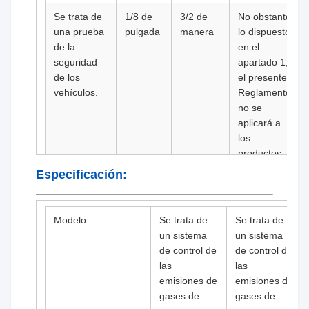
Se trata de
1/8 de
3/2 de
No obstante
una prueba
pulgada
manera
lo dispuesto
de la
en el
seguridad
apartado 1,
de los
el presente
vehículos.
Reglamento
no se
aplicará a
los
productos
de las
Especificación:
categorías
siguientes:
Modelo
Se trata de
Se trata de
Se aplicará
1/8 de
3/2 de
Botón de la
un sistema
un sistema
el método
pulgada
manera
palma
de control de
de control de
de
(Flush)
las
las
clasificación
emisiones de
emisiones de
de los
gases de
gases de
productos.