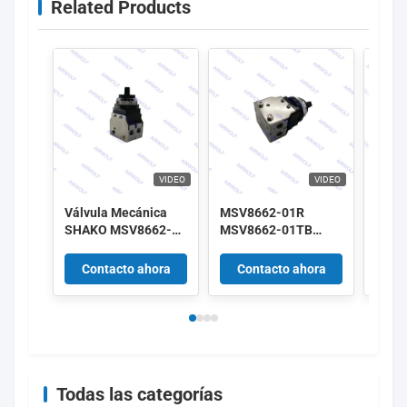
Related Products
VIDEO
VIDEO
Válvula Mecánica
MSV8662-01R
Válv
SHAKO MSV8662-
MSV8662-01TB
SHAK
01PB MSV8662-
MSV8662-01LB
01PB
01PP MSV8662-
MSV8662-01RL
01PP
Contacto ahora
Contacto ahora
Co
01PPL MSV8662-
Válvula Mecánica
01PP
01EB 3/2 vías 1/8"
SHAKO 3/2 vías 1/8"
01EB 
Todas las categorías