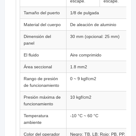
escape.
escape.
Se aplicará
1/8 de
3/2 de
Botón de la
Tamaño del puerto
1/8 de pulgada
el método
pulgada
manera
palma
de
(Extendido)
Material del cuerpo
De aleación de aluminio
clasificación
de los
Dimensión del
30 mm (opcional: 25 mm)
productos.
panel
Se trata de
1/8 de
3/2 de
Botón de
El fluido
Aire comprimido
una serie
pulgada
manera
cierre
Área seccional
1.8 mm2
de medidas
que se
Rango de presión
0 ~ 9 kgf/cm2
aplican a
de funcionamiento
los
vehículos
Presión máxima de
10 kgf/cm2
de
funcionamiento
transporte
público.
Temperatura
-10 °C ~ 60 °C
ambiente
Color del operador
Negro: TB, LB; Rojo: PB, PP,