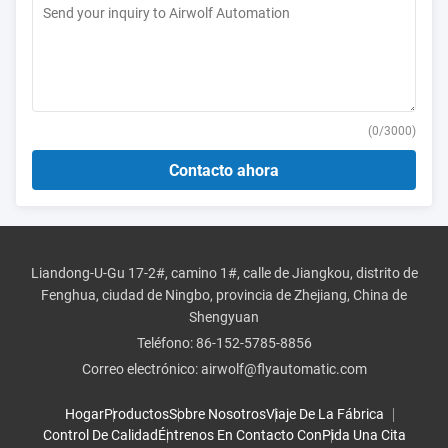
(
0
/3000)
Contacto ahora
Liandong-U-Gu 17-2#, camino 1#, calle de Jiangkou, distrito de
Fenghua, ciudad de Ningbo, provincia de Zhejiang, China de
Shengyuan
Teléfono:
86-152-5785-8856
Correo electrónico:
airwolf@flyautomatic.com
Hogar
Productos
Sobre Nosotros
Viaje De La Fábrica
Control De Calidad
Éntrenos En Contacto Con
Pida Una Cita