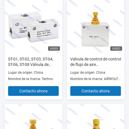
VIDEO
VIDEO
ST-01, ST-02, ST-03, ST-04,
Válvula de control de control
ST-06, ST-08 Válvula de
de flujo de aire
lanzadera unidireccional
unidireccional de la serie
Lugar de origen: China
Lugar de origen: China
serie ST 1/8", 1/4", 3/8", 1/2",
KLA-32, KLA-40, KLA-50 de
Nombre de la marca: Techno
Nombre de la marca: AIRWOLF or OEM
3/4", 1"
1 1/4, 1 1/2, 2 ".
Contacto ahora
Contacto ahora