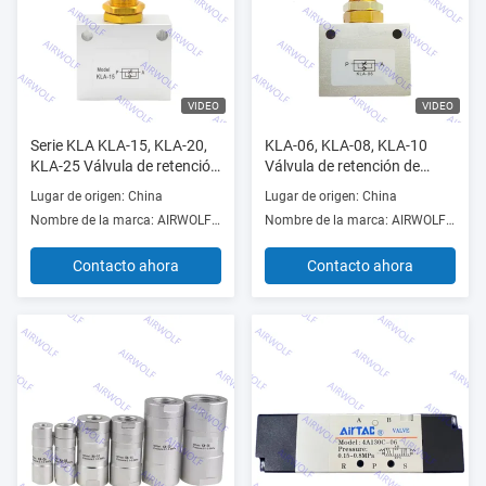
VIDEO
VIDEO
Serie KLA KLA-15, KLA-20,
KLA-06, KLA-08, KLA-10
KLA-25 Válvula de retención
Válvula de retención de
de control de flujo de aire
control de flujo de aire
Lugar de origen: China
Lugar de origen: China
unidireccional 1/2", 3/4", 1"
unidireccional de la serie
Nombre de la marca: AIRWOLF or OEM
Nombre de la marca: AIRWOLF or OEM
KLA 1/8", 1/4", 3/8"
Contacto ahora
Contacto ahora