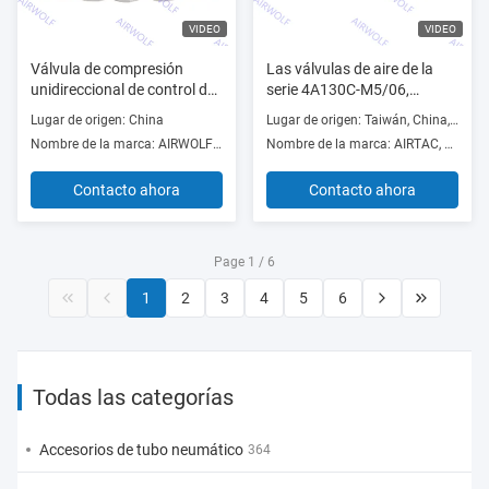
VIDEO
VIDEO
Válvula de compresión
Las válvulas de aire de la
unidireccional de control de
serie 4A130C-M5/06,
flujo de aire de la serie KA-
4A130E-M5/06, 4A130P-
Lugar de origen: China
Lugar de origen: Taiwán, China, China
06, KA-08, KA-10, KA-15, KA-
M5/06 y 4A100
Nombre de la marca: AIRWOLF or OEM
Nombre de la marca: AIRTAC, AIRWOLF or OEM
20 1/8", 1/4", 3/8", 1/2", 3/4"
Contacto ahora
Contacto ahora
Page 1 / 6
1
2
3
4
5
6
Todas las categorías
Accesorios de tubo neumático
364