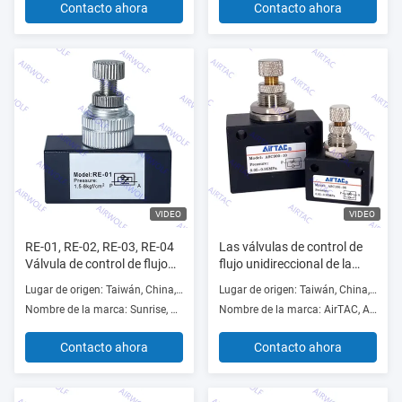
Contacto ahora
Contacto ahora
VIDEO
VIDEO
RE-01, RE-02, RE-03, RE-04
Las válvulas de control de
Válvula de control de flujo
flujo unidireccional de la
unidireccional serie Sunrise
serie ASC 1/8", 1/4", 3/8",
Lugar de origen: Taiwán, China, China
Lugar de origen: Taiwán, China, China
RE 1/8", 1/4", 3/8", 1/2"
1/2"
Nombre de la marca: Sunrise, Nielsen, AIRWOLF or OEM
Nombre de la marca: AirTAC, AIRWOLF or OEM
Contacto ahora
Contacto ahora