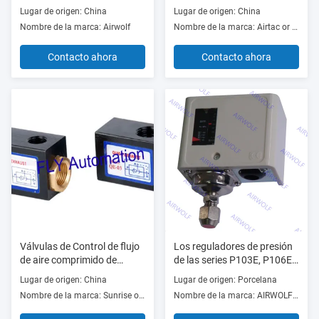
de aceleración
06, ASC200-08, ASC300-
Lugar de origen: China
Lugar de origen: China
unidireccional
10,15
Nombre de la marca: Airwolf
Nombre de la marca: Airtac or OEM
Contacto ahora
Contacto ahora
Válvulas de Control de flujo
Los reguladores de presión
de aire comprimido de
de las series P103E, P106E,
escape rápido QE-01, 02 QE,
P110E, P120E, P130E
Lugar de origen: China
Lugar de origen: Porcelana
QE-03, QE-04
Nombre de la marca: Sunrise or OEM
Nombre de la marca: AIRWOLF or OEM